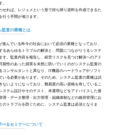
す。
ス
わせれば、レジュメという形で持ち帰り資料を作成できるた
＞
を行う手間が省けます。
デ
＞
重
ム監査の業種とは
＞
査
化が進んでいる昨今の社会において必須の業種となっており、
＞
するあらゆるトラブルの解決と、問題につながりうるシステ
ス
ます。監査内容を報告し、経営リスクを見つけ解決へのアド
◎2023
可能性のあった損害を未然に防いでいくのがシステム監査の
情
るコンサルタントと異なり、IT機器のハードウェアやソフト
＞
ている必要があります。そのため、システム監査の業種は試
て
きないようになっており、難易度の高い資格を有しているこ
＞
システム設計やそのテスト、本運用などをアドバイスした後
う
管理・データ整理・出力管理・組織体制などの維持管理にお
＞
とのトラブルを防ぐために、システム監査は必須となりま
ど
＞
さ
＞
学べるセミナーについて
ィ