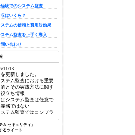
未経験でのシステム監査
年収はいくら？
システムの信頼と費用対効果
システム監査を上手く導入
お問い合わせ
報
/11/13
報を更新しました。
システム監査における重要
目的とその実践方法に関す
お役立ち情報
実はシステム監査は任意で
的義務ではない
システム監査ではコンプラ
アンスの確認も行う
テム セキュリティ」
システム監査の重要性につ
するツイート
て考える・放置のリスクと