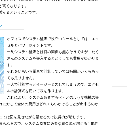
お
が高くなります。
＞シ
繋がるということです。
い
◎2025
ル
情
＞
オフィスでシステム監査で役立つツールとしては、エク
ク
セルとパワーポイントです。
＞
一見システム監査とは何の関係も無さそうですが、たく
れ
つ
さんのシステムを導入するとどうしても費用が掛かりま
＞
す。
ィ
それをいちいち電卓で計算していては時間がいくらあっ
情
ても足りません。
＞
一人で計算するとイージーミスしてしまうので、エクセ
発
ルの計算式を用いて表を作ります。
て
これにより、システム監査するべくどのような機械の導
＞
れに対して全体の費用はどれくらいかけることが出来るのか
リ
。
◎2024
っては図を見せながら話せるので説得力が増します。
情
得られるので、システム監査に必要な資金源が増える可能性
＞