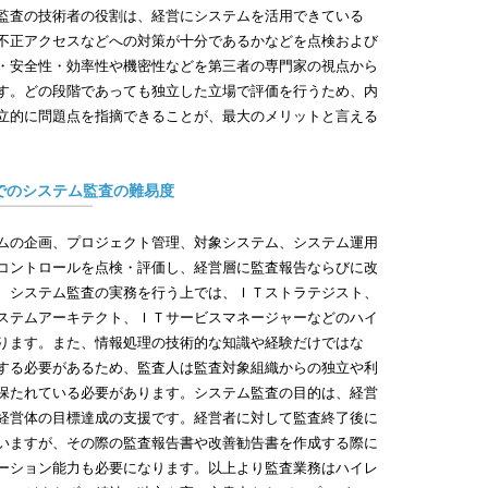
年
監査の技術者の役割は、経営にシステムを活用できている
の
不正アクセスなどへの対策が十分であるかなどを点検および
◎2019
・安全性・効率性や機密性などを第三者の専門家の視点から
未
す。どの段階であっても独立した立場で評価を行うため、内
の
立的に問題点を指摘できることが、最大のメリットと言える
◎2019
シ
の
でのシステム監査の難易度
◎2019
サ
ムの企画、プロジェクト管理、対象システム、システム運用
コントロールを点検・評価し、経営層に監査報告ならびに改
、システム監査の実務を行う上では、ＩＴストラテジスト、
ステムアーキテクト、ＩＴサービスマネージャーなどのハイ
ります。また、情報処理の技術的な知識や経験だけではな
する必要があるため、監査人は監査対象組織からの独立や利
保たれている必要があります。システム監査の目的は、経営
経営体の目標達成の支援です。経営者に対して監査終了後に
いますが、その際の監査報告書や改善勧告書を作成する際に
ーション能力も必要になります。以上より監査業務はハイレ