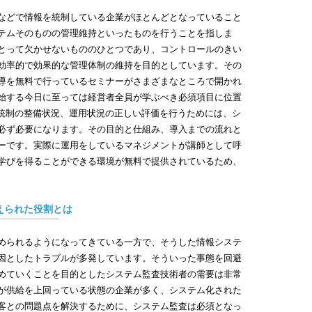
などで情報を統制している企業がほとんどとなっていること
◎2022
情
テムそのものの管理維持といったものを行うことを指しま
＞
とって欠かせないもののひとつであり、コントロールのきい
ム
効率的で効果的な管理体制の維持を目的としています。その
＞
導を無料で行っているセミナーがさまざまなところで開かれ
学
始する今日に至っては経営者全員が学ぶべき必須項目に位置
＞
T統制の整備状況、運用状況の正しい評価を行うためには、シ
え
必ず必要になります。その目的と仕組み、導入までの流れと
＞
ーです。実際に運用をしているマネジメントが講師として呼
で
学びを得ることができる環境が無料で提供されているため、
＞
ら
◎2020
えられた役割とは
シ
の
められるようになってきている一方で、そうした情報システ
◎2019
因としたトラブルが多発しています。そういった事態を回避
シ
めていくことを目的としたシステム監査技術者の需要は非常
の
が供給を上回っている状態の企業が多く、システム化された
◎2019
客との問題点を解決するために、システム監査は必須となっ