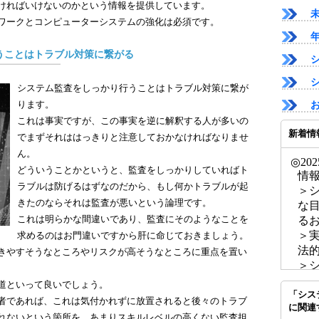
ければいけないのかという情報を提供しています。
ワークとコンピューターシステムの強化は必須です。
うことはトラブル対策に繋がる
システム監査をしっかり行うことはトラブル対策に繋が
ります。
これは事実ですが、この事実を逆に解釈する人が多いの
新着情
でまずそれははっきりと注意しておかなければなりませ
ん。
◎2025
どういうことかというと、監査をしっかりしていればト
情
ラブルは防げるはずなのだから、もし何かトラブルが起
＞
きたのならそれは監査が悪いという論理です。
な
これは明らかな間違いであり、監査にそのようなことを
る
＞
求めるのはお門違いですから肝に命じておきましょう。
法
きやすそうなところやリスクが高そうなところに重点を置い
＞
イ
道といって良いでしょう。
「シス
＞
者であれば、これは気付かれずに放置されると後々のトラブ
に関連
い
れないという箇所を、あまりスキルレベルの高くない監査担