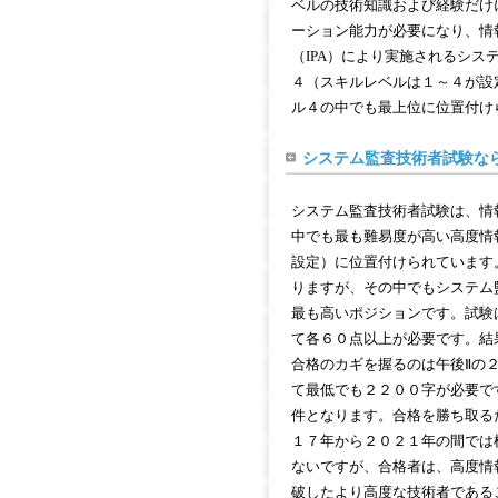
ベルの技術知識および経験だけ
ーション能力が必要になり、情
（IPA）により実施されるシ
４（スキルレベルは１～４が設
ル４の中でも最上位に位置付け
システム監査技術者試験な
システム監査技術者試験は、情
中でも最も難易度が高い高度情
設定）に位置付けられています
りますが、その中でもシステム
最も高いポジションです。試験は
て各６０点以上が必要です。結
合格のカギを握るのは午後Ⅱの
て最低でも２２００字が必要で
件となります。合格を勝ち取る
１７年から２０２１年の間では
ないですが、合格者は、高度情
破したより高度な技術者である