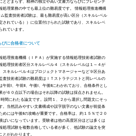
にとどまらず、精神の独立や高い文書力ならびにプレゼンテ
報処理業務の中でも最上位の難易度です。 情報処理推進機構
ステム監査技術者試験は、最も難易度が高い区分（スキルレベル
定されている））に位置付けられた試験であり、スキルレベ
られています。
らびに合格者について
報処理推進機構（ＩＰＡ）が実施する情報処理技術者試験の
報処理技術者区分スキルレベル４（スキルレベルは１～４が
。スキルレベル４はプロジェクトマネージャーなど９区分あ
監査技術者試験の難易度はＩＴストラテジストと同レベルの
午前Ⅰ、午前Ⅱ、午後Ⅰ、午後Ⅱにわかれており、合格条件とし
果が６０点以下の場合はそれ以降の試験は採点されません。
２時間にわたる論文です。設問１、２から選択し問題文にそっ
す。当然読みやすい文書構成や誤字脱字のない文書が前提条
ためには午後Ⅱの攻略が重要です。合格率は、約１５％で２０
横ばいになっています。受験者は他の高度区分ほどは多くは
報処理試験を複数合格している者が多く、他試験の論文を突
ことがわかります。