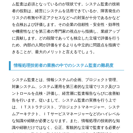
ム監査は必須となっているのが現状です。システム監査の技術
者の役割は、経営にシステムを活用できているか、障害発生の
リスクの有無や不正アクセスなどへの対策が十分であるかなど
を点検および評価します。その企業の信頼性・安全性・効率性
や機密性などを第三者の専門家の視点から指摘し、業績アップ
に貢献します。どの段階であっても独立した立場で評価を行う
ため、内部の人間が評価をするよりも中立的に問題点を指摘で
きることが、最大のメリットと言えるでしょう。
情報処理技術者の業務の中でのシステム監査の難易度
システム監査とは、情報システムの企画、プロジェクト管理、
対象システム、システム運用を第三者的な立場でリスク及びコ
ントロールを点検・評価し、経営層に監査報告ならびに改善勧
告を行います。従いまして、システム監査の実務を行う上で
は、ＩＴストラテジスト、プロジェクトマネージャー、システ
ムアーキテクト、ＩＴサービスマネージャーなどのハイレベル
な知識や経験が必要となります。また、情報処理の技術的な知
識や経験だけではなく、公正、客観的な立場で監査する必要が