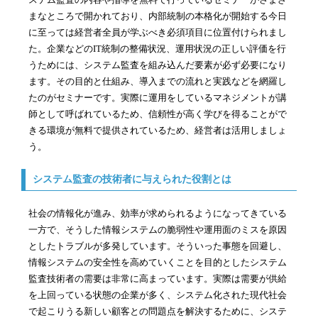
まなところで開かれており、内部統制の本格化が開始する今日
に至っては経営者全員が学ぶべき必須項目に位置付けられまし
た。企業などのIT統制の整備状況、運用状況の正しい評価を行
うためには、システム監査を組み込んだ要素が必ず必要になり
ます。その目的と仕組み、導入までの流れと実践などを網羅し
たのがセミナーです。実際に運用をしているマネジメントが講
師として呼ばれているため、信頼性が高く学びを得ることがで
きる環境が無料で提供されているため、経営者は活用しましょ
う。
システム監査の技術者に与えられた役割とは
社会の情報化が進み、効率が求められるようになってきている
一方で、そうした情報システムの脆弱性や運用面のミスを原因
としたトラブルが多発しています。そういった事態を回避し、
情報システムの安全性を高めていくことを目的としたシステム
監査技術者の需要は非常に高まっています。実際は需要が供給
を上回っている状態の企業が多く、システム化された現代社会
で起こりうる新しい顧客との問題点を解決するために、システ