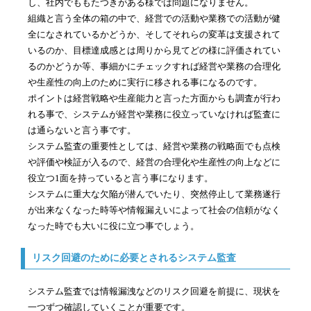
し、社内でももたつきがある様では問題になりません。
組織と言う全体の箱の中で、経営での活動や業務での活動が健
全になされているかどうか、そしてそれらの変革は支援されて
いるのか、目標達成感とは周りから見てどの様に評価されてい
るのかどうか等、事細かにチェックすれば経営や業務の合理化
や生産性の向上のために実行に移される事になるのです。
ポイントは経営戦略や生産能力と言った方面からも調査が行わ
れる事で、システムが経営や業務に役立っていなければ監査に
は通らないと言う事です。
システム監査の重要性としては、経営や業務の戦略面でも点検
や評価や検証が入るので、経営の合理化や生産性の向上などに
役立つ1面を持っていると言う事になります。
システムに重大な欠陥が潜んでいたり、突然停止して業務遂行
が出来なくなった時等や情報漏えいによって社会の信頼がなく
なった時でも大いに役に立つ事でしょう。
リスク回避のために必要とされるシステム監査
システム監査では情報漏洩などのリスク回避を前提に、現状を
一つずつ確認していくことが重要です。