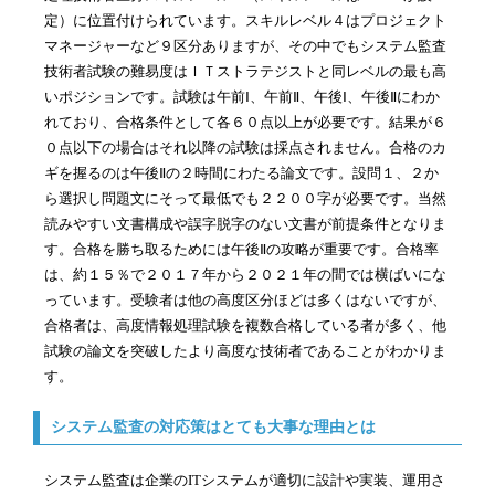
定）に位置付けられています。スキルレベル４はプロジェクト
マネージャーなど９区分ありますが、その中でもシステム監査
技術者試験の難易度はＩＴストラテジストと同レベルの最も高
いポジションです。試験は午前Ⅰ、午前Ⅱ、午後Ⅰ、午後Ⅱにわか
れており、合格条件として各６０点以上が必要です。結果が６
０点以下の場合はそれ以降の試験は採点されません。合格のカ
ギを握るのは午後Ⅱの２時間にわたる論文です。設問１、２か
ら選択し問題文にそって最低でも２２００字が必要です。当然
読みやすい文書構成や誤字脱字のない文書が前提条件となりま
す。合格を勝ち取るためには午後Ⅱの攻略が重要です。合格率
は、約１５％で２０１７年から２０２１年の間では横ばいにな
っています。受験者は他の高度区分ほどは多くはないですが、
合格者は、高度情報処理試験を複数合格している者が多く、他
試験の論文を突破したより高度な技術者であることがわかりま
す。
システム監査の対応策はとても大事な理由とは
システム監査は企業のITシステムが適切に設計や実装、運用さ