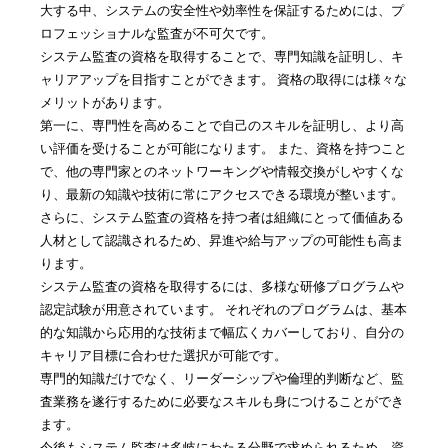
大する中、システムの安全性や効率性を保証するためには、プ
ロフェッショナルな監査が不可欠です。
システム監査の資格を取得することで、専門知識を証明し、キ
ャリアアップを目指すことができます。 資格の取得には様々な
メリットがあります。
第一に、専門性を高めることで自己のスキルを証明し、より高
い評価を受けることが可能になります。 また、資格を持つこと
で、他の専門家とのネットワーキングや情報交換がしやすくな
り、最新の知識や技術に常にアクセスできる環境が整います。
さらに、システム監査の資格を持つ者は組織にとって価値ある
人材として認識されるため、昇進や給与アップの可能性も高ま
ります。
システム監査の資格を取得するには、多様な研修プログラムや
認定試験が用意されています。 それぞれのプログラムは、基本
的な知識から応用的な技術まで幅広くカバーしており、自分の
キャリア目標に合わせた選択が可能です。
専門的知識だけでなく、リーダーシップや倫理的判断など、監
査業務を遂行するために必要なスキルも身につけることができ
ます。
今後もシステム監査は多岐にわたる分野で求められるため、資