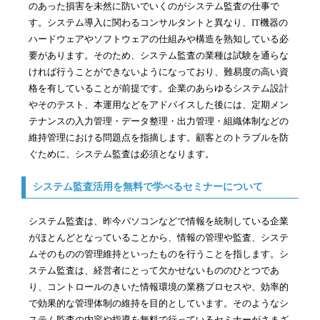
のあった損害を未然に防いでいくのがシステム監査の仕事で
す。システム導入に関わるコンサルタントと異なり、IT機器の
ハードウェアやソフトウェアの仕組みや構造を熟知している必
要があります。そのため、システム監査の業種は試験を通らな
ければ行うことができないようになっており、難易度の高い資
格を有していることが前提です。企業のあらゆるシステム設計
やそのテスト、本運用などをアドバイスした後には、定期メン
テナンスの入力管理・データ整理・出力管理・組織体制などの
維持管理における問題点を指摘します。顧客とのトラブルを防
ぐために、システム監査は必須となります。
システム監査活用を無料で学べるセミナーについて
システム監査は、昨今パソコンなどで情報を統制している企業
がほとんどとなっていることから、情報の管理や監査、システ
ムそのものの管理維持といったものを行うことを指します。シ
ステム監査は、経営者にとって欠かせないもののひとつであ
り、コントロールのきいた情報環境の業務プロセスや、効率的
で効果的な管理体制の維持を目的としています。そのようなシ
ステム監査の内容や指導を無料で行っているセミナーがさまざ