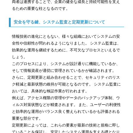
両者は連携することで、企業の健全な成長と持続可能性を支え
るための重要な柱となるのです。
安全を守る鍵、システム監査と定期更新について
情報技術の進化にともない、様々な組織においてシステムの安
全性や信頼性が問われるようになりました。 システム監査は、
効果的な運用を継続するために、不可欠なプロセスといえるで
しょう。
このプロセスにより、システムが設計通りに機能しているか、
そして情報資産が適切に管理されているかが確認されます。
さらに、定期更新と組み合わせることで、セキュリティのリス
ク軽減と最新状態の維持が可能となるのです。 システム監査に
おいては、具体的な検証作業が行われます。
例えば、アクセス権限の管理やデータのバックアップ体制、ウ
ィルス対策状態などが精査されます。 また、ユーザーの利便性
と効率的な運用がバランス良く整えられているかも評価される
重要な部分です。
定期更新によっては、これらの要素が最新の技術と規格に即し
ていることを保証し、安定したシステム運用を支える礎となり