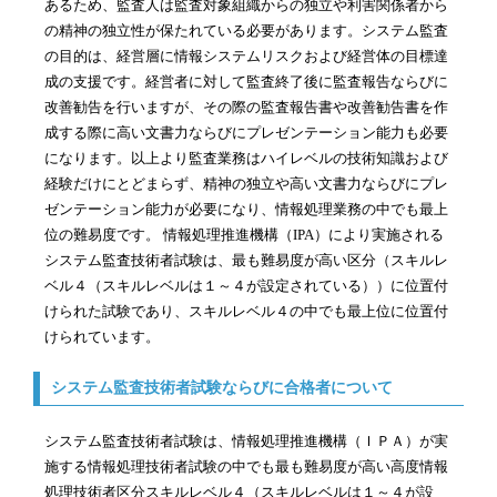
あるため、監査人は監査対象組織からの独立や利害関係者から
の精神の独立性が保たれている必要があります。システム監査
の目的は、経営層に情報システムリスクおよび経営体の目標達
成の支援です。経営者に対して監査終了後に監査報告ならびに
改善勧告を行いますが、その際の監査報告書や改善勧告書を作
成する際に高い文書力ならびにプレゼンテーション能力も必要
になります。以上より監査業務はハイレベルの技術知識および
経験だけにとどまらず、精神の独立や高い文書力ならびにプレ
ゼンテーション能力が必要になり、情報処理業務の中でも最上
位の難易度です。 情報処理推進機構（IPA）により実施される
システム監査技術者試験は、最も難易度が高い区分（スキルレ
ベル４（スキルレベルは１～４が設定されている））に位置付
けられた試験であり、スキルレベル４の中でも最上位に位置付
けられています。
システム監査技術者試験ならびに合格者について
システム監査技術者試験は、情報処理推進機構（ＩＰＡ）が実
施する情報処理技術者試験の中でも最も難易度が高い高度情報
処理技術者区分スキルレベル４（スキルレベルは１～４が設